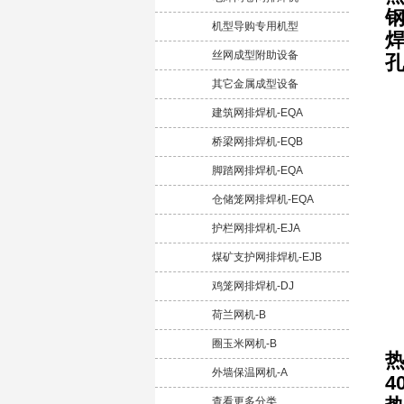
机型导购专用机型
丝网成型附助设备
其它金属成型设备
建筑网排焊机-EQA
桥梁网排焊机-EQB
脚踏网排焊机-EQA
仓储笼网排焊机-EQA
护栏网排焊机-EJA
煤矿支护网排焊机-EJB
鸡笼网排焊机-DJ
荷兰网机-B
圈玉米网机-B
热
外墙保温网机-A
4
查看更多分类