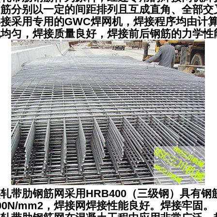
钢筋分别以一定的间距排列且互成直角、全部交
焊接采用专用的GWC焊网机，焊接程序均由计
孔均匀，焊接质量良好，焊接前后钢筋的力学性
轧带肋钢筋网采用HRB400（三级钢）具有
00N/mm2，焊接网焊接性能良好。焊接牢固。